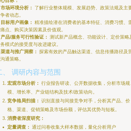
核心目标：
.
市场环境分析：
了解行业整体规模、发展趋势、政策法规及主
竞争者动态。
.
目标用户画像：
精准描绘潜在消费者的基本特征、消费习惯、
求痛点、购买决策因素及价值观。
.
产品/服务可行性验证：
测试新产品概念、功能设计、定价策略
服务模式的接受度与改进建议。
.
渠道与推广洞察：
探索有效的产品触达渠道、信息传播路径及
销沟通策略。
二、 调研内容与范围
宏观市场分析：
行业报告研读、公开数据收集，分析市场规
模、增长率、产业链结构及技术/政策动向。
竞争格局扫描：
识别直接与间接竞争对手，分析其产品、价
格、渠道、促销策略及市场份额，评估其优势与短板。
消费者深度研究：
定量调查：
通过问卷收集大样本数据，量化分析用户