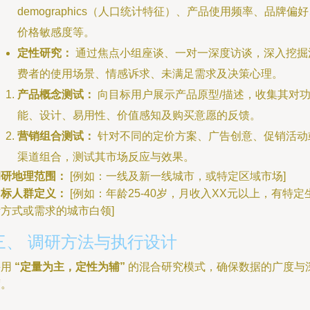
demographics（人口统计特征）、产品使用频率、品牌偏
价格敏感度等。
定性研究：
通过焦点小组座谈、一对一深度访谈，深入挖掘
费者的使用场景、情感诉求、未满足需求及决策心理。
产品概念测试：
向目标用户展示产品原型/描述，收集其对
能、设计、易用性、价值感知及购买意愿的反馈。
营销组合测试：
针对不同的定价方案、广告创意、促销活动
渠道组合，测试其市场反应与效果。
调研地理范围：
[例如：一线及新一线城市，或特定区域市场]
目标人群定义：
[例如：年龄25-40岁，月收入XX元以上，有特定
方式或需求的城市白领]
三、 调研方法与执行设计
采用
“定量为主，定性为辅”
的混合研究模式，确保数据的广度与
度。