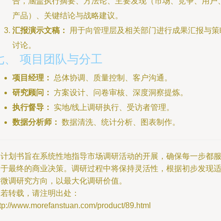
告，涵盖执行摘要、方法论、主要发现（市场、竞争、用户
产品）、关键结论与战略建议。
汇报演示文稿：
用于向管理层及相关部门进行成果汇报与策
讨论。
七、 项目团队与分工
项目经理：
总体协调、质量控制、客户沟通。
研究顾问：
方案设计、问卷审核、深度洞察提炼。
执行督导：
实地/线上调研执行、受访者管理。
数据分析师：
数据清洗、统计分析、图表制作。
本计划书旨在系统性地指导市场调研活动的开展，确保每一步都
务于最终的商业决策。调研过程中将保持灵活性，根据初步发现
时微调研究方向，以最大化调研价值。
如若转载，请注明出处：
tp://www.morefanstuan.com/product/89.html